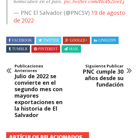
homicidios en el país.
pic.twitter.com/HoIS2loeLj
— PNC El Salvador (@PNCSV)
19 de agosto
de 2022
FACEBOOK
TWITTER
GOOGLE+
LINKEDIN
TUMBLR
PINTEREST
MAIL
Publicaciones
Siguiente Publicar
Anteriores
PNC cumple 30
Julio de 2022 se
años desde su
convierte en el
fundación
segundo mes con
mayores
exportaciones en
la historia de El
Salvador
ARTÍCULOS RELACIONADOS