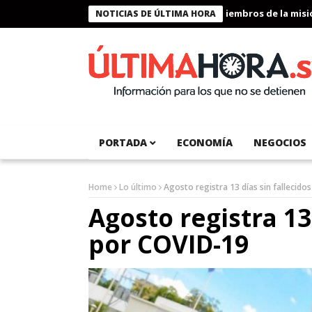
Presidente Bukele condecora a miembros de la misión hu
NOTICIAS DE ÚLTIMA HORA
PORTADA
ECONOMÍA
NEGOCIOS
Home
Lo último
Agosto registra 13 días sin fallecido
Agosto registra 13
por COVID-19