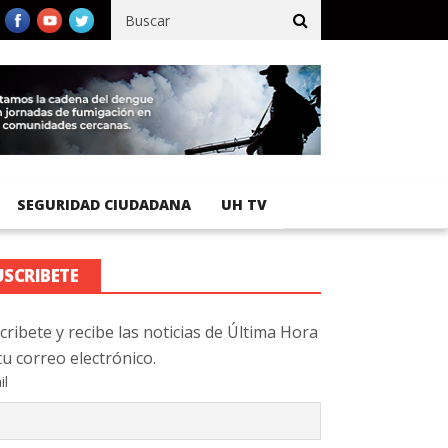
ífico registra 92 % de avance en obras de terracería
Aeropuerto
SEGURIDAD CIUDADANA
UH TV
USCRIBETE
cribete y recibe las noticias de Última Hora
tu correo electrónico.
il