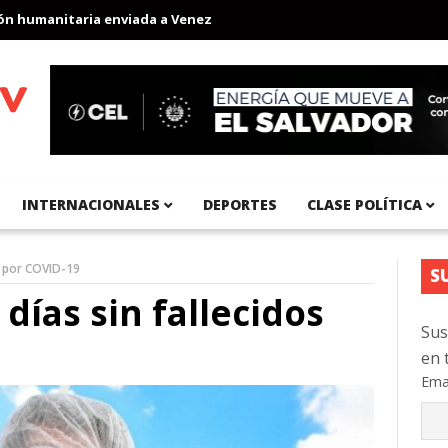
manitaria enviada a Venezuela
Aeropuerto Internacional del Pac
INTERNACIONALES
DEPORTES
CLASE POLÍTICA
s por COVID-19
S
 días sin fallecidos
Sus
en 
Ema