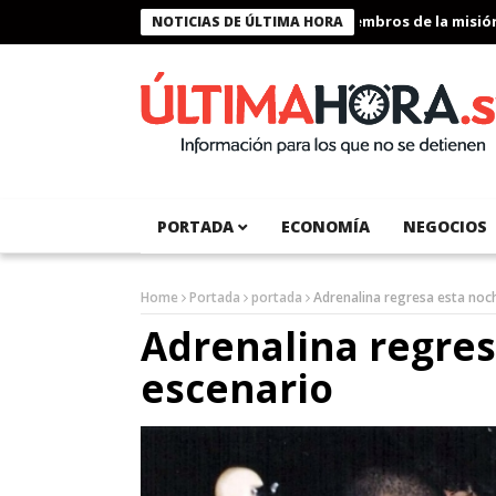
Presidente Bukele condecora a miembros de la misión hum
NOTICIAS DE ÚLTIMA HORA
PORTADA
ECONOMÍA
NEGOCIOS
Home
Portada
portada
Adrenalina regresa esta noch
Adrenalina regres
escenario