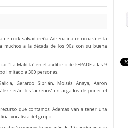
da de rock salvadoreña Adrenalina retornará esta
 a muchos a la década de los 90s con su buena
car “La Maldita” en el auditorio de FEPADE a las 9
upo limitado a 300 personas.
alicia, Gerardo Sibrián, Moisés Anaya, Aaron
ález serán los ‘adrenos’ encargados de poner el
l recurso que contamos. Además van a tener una
cia, vocalista del grupo.
e estará compuesto por más de 17 canciones que