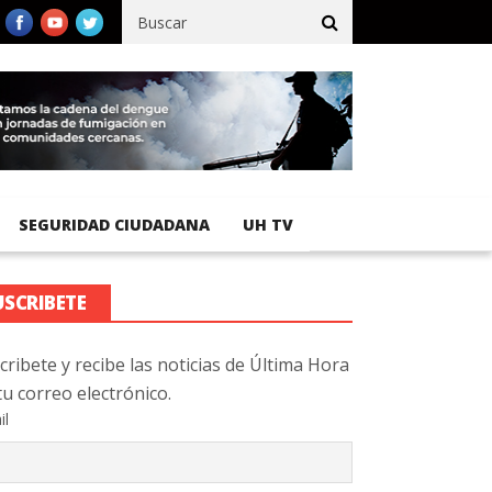
fico registra 92 % de avance en obras de terracería
Aeropuerto I
SEGURIDAD CIUDADANA
UH TV
USCRIBETE
cribete y recibe las noticias de Última Hora
tu correo electrónico.
il