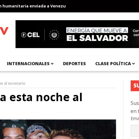
anitaria enviada a Venezuela
Aeropuerto Internacional del Pací
INTERNACIONALES
DEPORTES
CLASE POLÍTICA
e al escenario
S
a esta noche al
Sus
en 
Ema