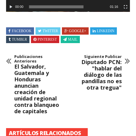
00:00
01:16
FACEBOOK
TWITTER
GOOGLE+
LINKEDIN
TUMBLR
PINTEREST
MAIL
Publicaciones
Siguiente Publicar
Anteriores
Diputado PCN:
El Salvador,
"hablar del
Guatemala y
diálogo de las
Honduras
pandillas no es
anuncian
otra tregua"
creación de
unidad regional
contra blanqueo
de capitales
ARTÍCULOS RELACIONADOS