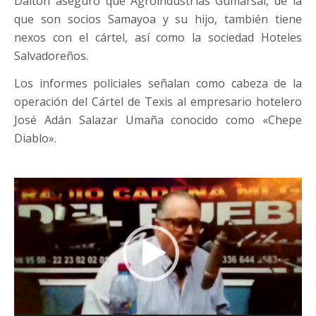
Dalton aseguró que Agroindustrias Gumarsal, de la
que son socios Samayoa y su hijo, también tiene
nexos con el cártel, así como la sociedad Hoteles
Salvadoreños.
Los informes policiales señalan como cabeza de la
operación del Cártel de Texis al empresario hotelero
José Adán Salazar Umaña conocido como «Chepe
Diablo».
Reproductor
de
vídeo