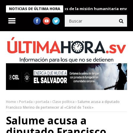
Bukele condecora a miembros de la misión humanitaria enviada a 
NOTICIAS DE ÚLTIMA HORA
Home
Portada
portada
Clase política
Salume acusa a diputado
Francisco Merino de pertenecer al «Cártel de Texis»
Salume acusa a
diputado Francisco