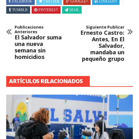
FACEBOOK
TWITTER
GOOGLE+
LINKEDIN
TUMBLR
PINTEREST
MAIL
Publicaciones
Siguiente Publicar
Anteriores
Ernesto Castro:
El Salvador suma
Antes, En El
una nueva
Salvador,
semana sin
mandaba un
homicidios
pequeño grupo
ARTÍCULOS RELACIONADOS