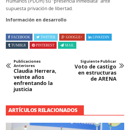
Humanos (PDDH) su “presencia inmediata” ante
supuesta privación de libertad.
Información en desarrollo
FACEBOOK
TWITTER
GOOGLE+
LINKEDIN
TUMBLR
PINTEREST
MAIL
Publicaciones
Siguiente Publicar
Anteriores
Voto de castigo
Claudia Herrera,
en estructuras
veinte años
de ARENA
enfrentando la
justicia
ARTÍCULOS RELACIONADOS