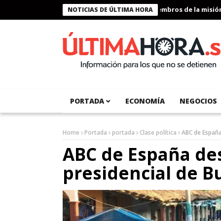
Presidente Bukele condecora a miembros de la misión huma
NOTICIAS DE ÚLTIMA HORA
PORTADA
ECONOMÍA
NEGOCIOS
Home
Portada
portada
Clase política
ABC de España
ABC de España des
presidencial de B