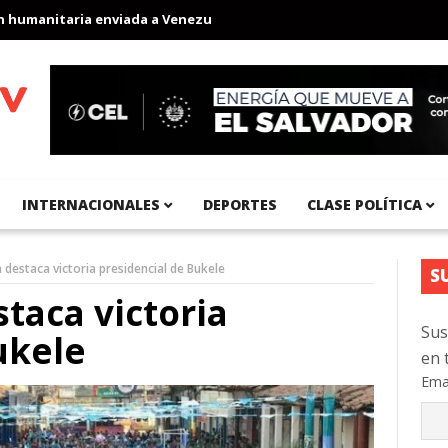
nitaria enviada a Venezuela
Aeropuerto Internacional del Pacíf
INTERNACIONALES
DEPORTES
CLASE POLÍTICA
 destaca victoria presidencial de Bukele
S
taca victoria
Sus
ukele
en 
Ema