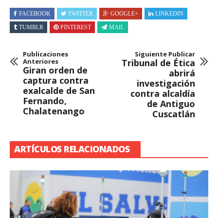
FACEBOOK
TWITTER
GOOGLE+
LINKEDIN
TUMBLR
PINTEREST
MAIL
Publicaciones
Siguiente Publicar
Anteriores
Tribunal de Ética
Giran orden de
abrirá
captura contra
investigación
exalcalde de San
contra alcaldía
Fernando,
de Antiguo
Chalatenango
Cuscatlán
ARTÍCULOS RELACIONADOS