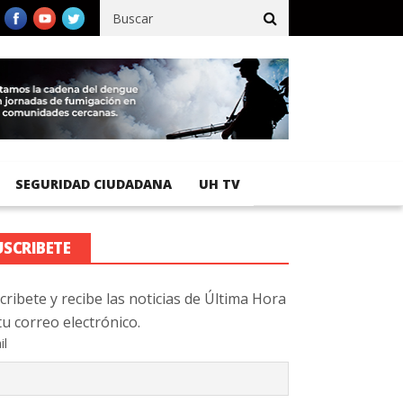
fico registra 92 % de avance en obras de terracería
Aeropuerto 
SEGURIDAD CIUDADANA
UH TV
USCRIBETE
cribete y recibe las noticias de Última Hora
tu correo electrónico.
il