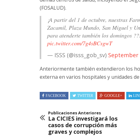
(FOSALUD).
¡A partir del 1 de octubre, nuestras Far
Zacamil, Plaza Mundo, San Miguel y Un
para atenderte también los domingos ?
pic.twitter.com/7g4sBCsgwT
— ISSS (@isss_gob_sv)
September 
Anteriormente también extendieron los ho
externa en varios hospitales y unidades de 
FACEBOOK
TWITTER
GOOGLE+
LIN
Publicaciones Anteriores
La CICIES investigará los
casos de corrupción más
graves y complejos