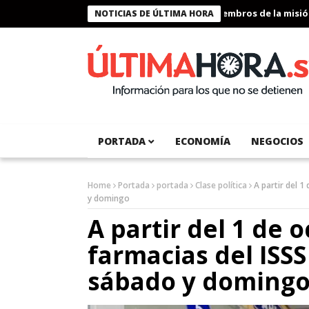
Presidente Bukele condecora a miembros de la misión hu
NOTICIAS DE ÚLTIMA HORA
PORTADA
ECONOMÍA
NEGOCIOS
Home
Portada
portada
Clase política
A partir del 
y domingo
A partir del 1 de 
farmacias del ISS
sábado y doming