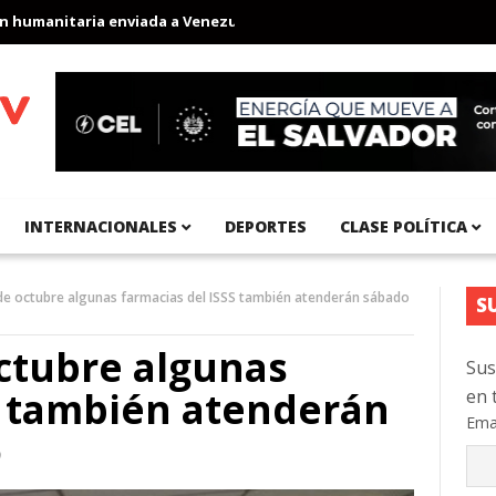
manitaria enviada a Venezuela
Aeropuerto Internacional del Pací
INTERNACIONALES
DEPORTES
CLASE POLÍTICA
1 de octubre algunas farmacias del ISSS también atenderán sábado
S
octubre algunas
Sus
S también atenderán
en 
Ema
o