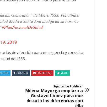
macias Generales ? de Metro ISSS, Policlínico
idad Médica Santa Ana modifican su horario
?!
#PlanNacionalDeSalud
19, 2019
rarios de atención para emergencia y consulta
salud del ISSS.
KEDIN
TUMBLR
PINTEREST
MAIL
Siguiente Publicar
Milena Mayorga emplaza a
Gustavo López para que
discuta las diferencias con
ella