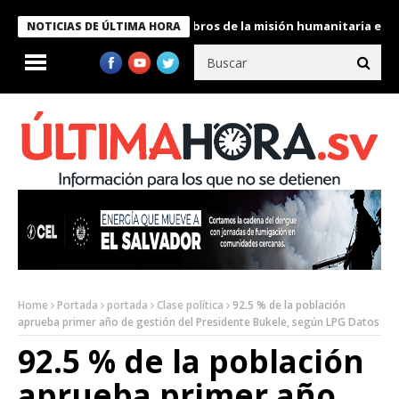
te Bukele condecora a miembros de la misión humanitaria enviada
NOTICIAS DE ÚLTIMA HORA
Home
Portada
portada
Clase política
92.5 % de la población
aprueba primer año de gestión del Presidente Bukele, según LPG Datos
92.5 % de la población
aprueba primer año