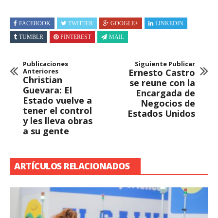
FACEBOOK
TWITTER
GOOGLE+
LINKEDIN
TUMBLR
PINTEREST
MAIL
Publicaciones
Siguiente Publicar
Anteriores
Ernesto Castro
Christian
se reune con la
Guevara: El
Encargada de
Estado vuelve a
Negocios de
tener el control
Estados Unidos
y les lleva obras
a su gente
ARTÍCULOS RELACIONADOS