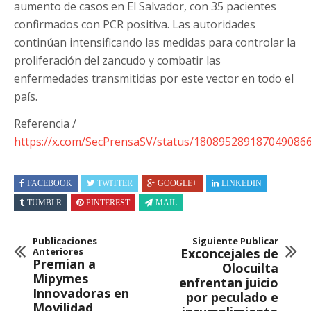
aumento de casos en El Salvador, con 35 pacientes
confirmados con PCR positiva. Las autoridades
continúan intensificando las medidas para controlar la
proliferación del zancudo y combatir las
enfermedades transmitidas por este vector en todo el
país.
Referencia /
https://x.com/SecPrensaSV/status/180895289187049086
FACEBOOK
TWITTER
GOOGLE+
LINKEDIN
TUMBLR
PINTEREST
MAIL
Publicaciones
Siguiente Publicar
Anteriores
Exconcejales de
Premian a
Olocuilta
Mipymes
enfrentan juicio
Innovadoras en
por peculado e
Movilidad