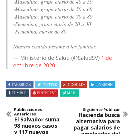
-Masculino, grupo etario de 40 a 50
-Masculino, grupo etario de 50 a 60
-Masculino, grupo etario de 70 a 80
-Femenina, grupo etario de 20 a 30
-Femenina, mayor de 80
Nuestro sentido pésame a las familias.
— Ministerio de Salud (@SaludSV)
1 de
octubre de 2020
FACEBOOK
TWITTER
GOOGLE+
LINKEDIN
TUMBLR
PINTEREST
MAIL
Publicaciones
Siguiente Publicar
Anteriores
Hacienda busca
El Salvador suma
alternativa para
98 nuevos casos
pagar salarios de
y 117 nuevos
empleados del