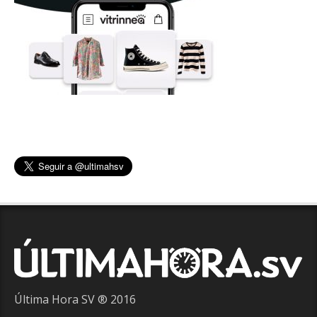
Última Hora SV ® 2016