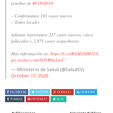
pruebas de
#COVID19
:
– Confirmamos 191 casos nuevos
– Todos locales
Además reportamos 227 casos nuevos, cinco
fallecidos y 2,875 casos sospechosos.
Más información en:
https://t.co/RAMz0dM1UL
pic.twitter.com/SOVR6n1peC
— Ministerio de Salud (@SaludSV)
October 17, 2020
FACEBOOK
TWITTER
GOOGLE+
LINKEDIN
TUMBLR
PINTEREST
MAIL
Publicaciones
Siguiente Publicar